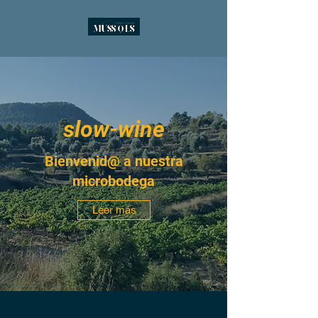
slow-wine
Bienvenid@ a nuestra
microbodega
Leer más