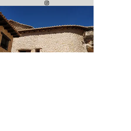
"hagamos del vino una
experiencia, para compartir,
aprender, descubrir y disfrutar.
Sin complejos y para todos los
públicos"